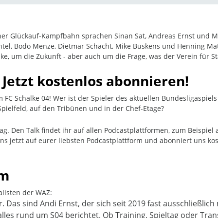
ener Glückauf-Kampfbahn sprachen Sinan Sat, Andreas Ernst und M
chtel, Bodo Menze, Dietmar Schacht, Mike Büskens und Henning Matr
e, um die Zukunft - aber auch um die Frage, was der Verein für St
: Jetzt kostenlos abonnieren!
 FC Schalke 04! Wer ist der Spieler des aktuellen Bundesligaspie
ielfeld, auf den Tribünen und in der Chef-Etage?
tag. Den Talk findet ihr auf allen Podcastplattformen, zum Beispiel
 uns jetzt auf eurer liebsten Podcastplattform und abonniert uns k
am
alisten der WAZ:
. Das sind Andi Ernst, der sich seit 2019 fast ausschließlic
alles rund um S04 berichtet. Ob Training, Spieltag oder Tran